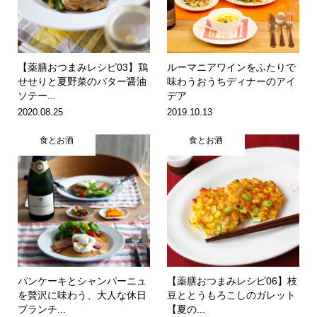
【薬膳おつまみレシピ03】鶏
ルーマニアワインをふたりで
せせりと夏野菜のバター醤油
味わうおうちディナーのアイ
ソテー...
デア
2020.08.25
2019.10.13
食とお酒
食とお酒
パンケーキとシャンパーニュ
【薬膳おつまみレシピ06】枝
を贅沢に味わう、大人な休日
豆ととうもろこしのガレット
ブランチ...
【夏の...