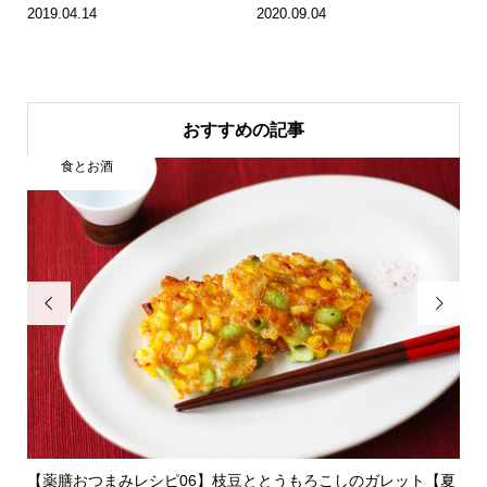
2019.04.14
2020.09.04
おすすめの記事
旅とエッセイ


【夏
【旅エッセイ】台北・一年のさいごに客家料理ディナー
【