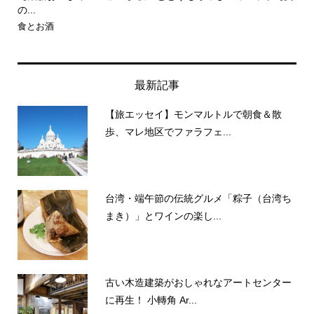
の..
旅とエッセイ
食
最新記事
【旅エッセイ】モンマルトルで朝食＆散
歩、マレ地区でファラフェ...
台湾・端午節の伝統グルメ「粽子（台湾ち
まき）」とワインの楽し...
古い木造建築がおしゃれなアートセンター
に再生！ 小轉角 Ar...