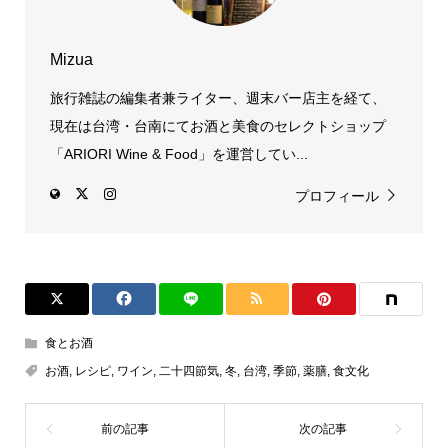
Mizua
旅行雑誌の編集者兼ライター、週末バー店主を経て、
現在は台湾・台南にてお酒と美食のセレクトショップ
「ARIORI Wine & Food」を運営してい...
プロフィール
食とお酒
お酒
,
レシピ
,
ワイン
,
二十四節気
,
冬
,
台湾
,
季節
,
薬膳
,
食文化