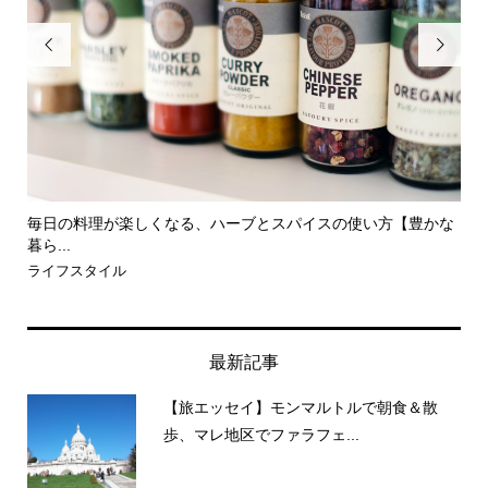


かな
【レシピ】チキングリルの自家製りんごソース
【
ー..
食とお酒
食
最新記事
【旅エッセイ】モンマルトルで朝食＆散
歩、マレ地区でファラフェ...