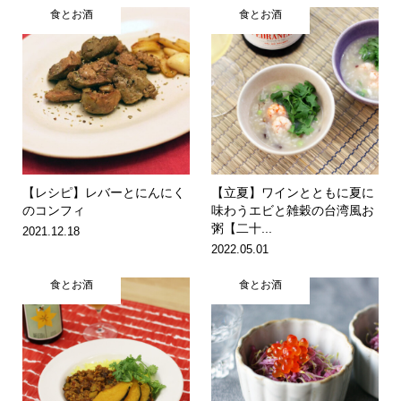
食とお酒
食とお酒
【レシピ】レバーとにんにく
【立夏】ワインとともに夏に
のコンフィ
味わうエビと雑穀の台湾風お
粥【二十...
2021.12.18
2022.05.01
食とお酒
食とお酒