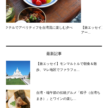
【旅エッセイ】素敵なマレ地区観光 ポンピドゥ・センターで
【
アー...
食
旅とエッセイ
最新記事
【旅エッセイ】モンマルトルで朝食＆散
歩、マレ地区でファラフェ...
台湾・端午節の伝統グルメ「粽子（台湾ち
まき）」とワインの楽し...