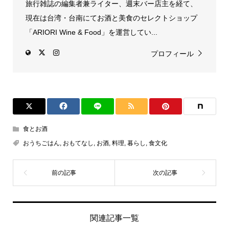
旅行雑誌の編集者兼ライター、週末バー店主を経て、
現在は台湾・台南にてお酒と美食のセレクトショップ
「ARIORI Wine & Food」を運営してい...
プロフィール
食とお酒
おうちごはん
,
おもてなし
,
お酒
,
料理
,
暮らし
,
食文化
関連記事一覧