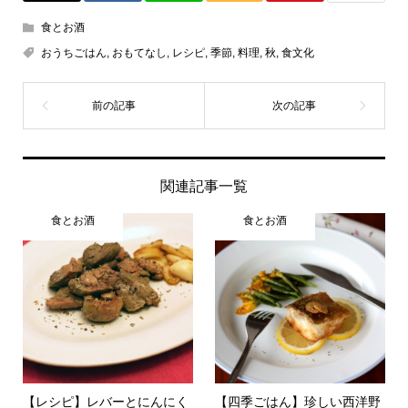
食とお酒
おうちごはん
,
おもてなし
,
レシピ
,
季節
,
料理
,
秋
,
食文化
関連記事一覧
食とお酒
食とお酒
【レシピ】レバーとにんにく
【四季ごはん】珍しい西洋野