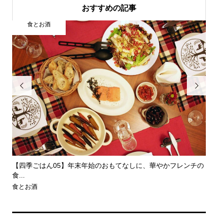
おすすめの記事
食とお酒


すす
【四季ごはん05】年末年始のおもてなしに、華やかフレンチの
【
食...
の..
食とお酒
食