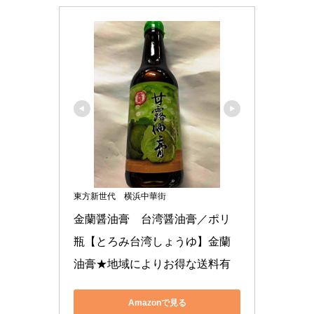
東方新世代 横浜中華街
金蘭醤油膏　台湾醤油膏／ポリ
瓶【とろみ台湾しょうゆ】金蘭
油膏★地域によりお得な送料有
Amazonで見る