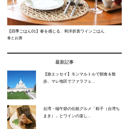
【旅エッセイ】台中美術館と忠信市場で過ごすアートな時間
【
養生.
旅とエッセイ
台
最新記事
【旅エッセイ】モンマルトルで朝食＆散
歩、マレ地区でファラフェ...
台湾・端午節の伝統グルメ「粽子（台湾ち
まき）」とワインの楽し...