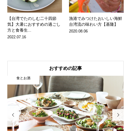
【台湾でたのしむ二十四節
漁港でみつけたおいしい海鮮
気】大暑におすすめの過ごし
台湾流の味わい方【基隆】
方と食養生...
2020.08.06
2022.07.16
おすすめの記事
旅とエッセイ

