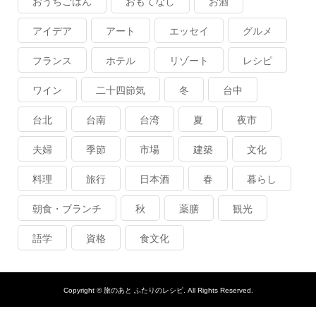
おうちごはん
おもてなし
お酒
アイデア
アート
エッセイ
グルメ
フランス
ホテル
リゾート
レシピ
ワイン
二十四節気
冬
台中
台北
台南
台湾
夏
夜市
夫婦
季節
市場
建築
文化
料理
旅行
日本酒
春
暮らし
朝食・ブランチ
秋
薬膳
観光
語学
資格
食文化
Copyright ©
旅のあと ふたりのレシピ. All Rights Reserved.