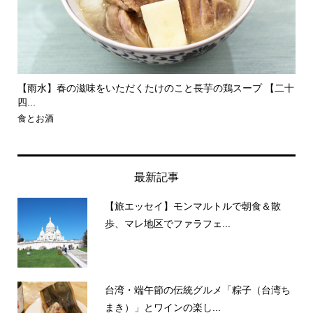
【雨水】春の滋味をいただくたけのこと長芋の鶏スープ 【二十
【
四...
ウ..
食とお酒
旅
最新記事
【旅エッセイ】モンマルトルで朝食＆散
歩、マレ地区でファラフェ...
台湾・端午節の伝統グルメ「粽子（台湾ち
まき）」とワインの楽し...