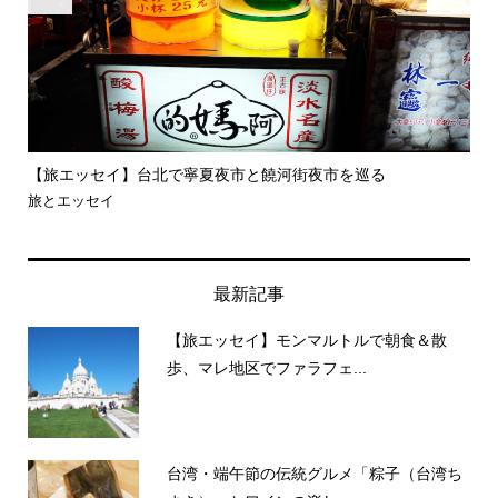
【レシピ】蟹と春野菜の炊き込みごはん【お酒に合うシメごは
【
ん】
食
食とお酒
最新記事
【旅エッセイ】モンマルトルで朝食＆散
歩、マレ地区でファラフェ...
台湾・端午節の伝統グルメ「粽子（台湾ち