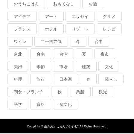
おうちごはん
おもてなし
お酒
アイデア
アート
エッセイ
グルメ
フランス
ホテル
リゾート
レシピ
ワイン
二十四節気
冬
台中
台北
台南
台湾
夏
夜市
夫婦
季節
市場
建築
文化
料理
旅行
日本酒
春
暮らし
朝食・ブランチ
秋
薬膳
観光
語学
資格
食文化
Copyright ©
旅のあと ふたりのレシピ. All Rights Reserved.