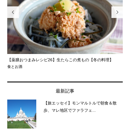


【薬膳おつまみレシピ23】いちじくと焼きもちの豆乳ごまソー
【
ス...
料..
食とお酒
食
最新記事
【旅エッセイ】モンマルトルで朝食＆散
歩、マレ地区でファラフェ...